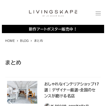
メ
イ
ン
M
E
コ
N
U
ン
新作アートポスター販売中！
テ
ン
HOME
BLOG
まとめ
ツ
へ
移
まとめ
動
おしゃれなインテリアショップ17
選｜デザイナー厳選・全国のセ
ンスが磨ける名店
JK DECOR
2026年8月1日