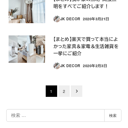
明をすべてご紹介します！
JK DECOR
2020年3月21日
投稿日
【まとめ】楽天で買って本当によ
かった家具＆家電＆生活雑貨を
一挙にご紹介
JK DECOR
2020年2月3日
投稿日
投
1
2
稿
の
検
検索
索
ペ