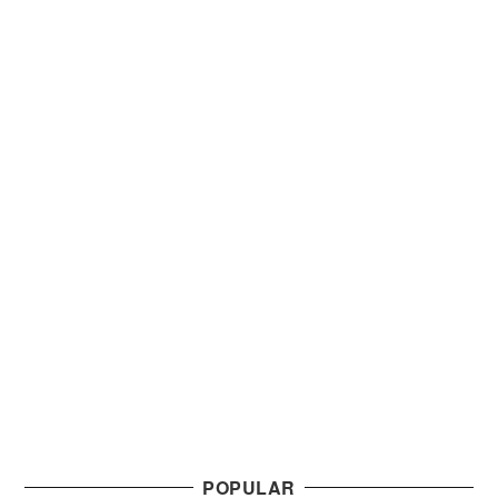
ー
ジ
送
り
POPULAR