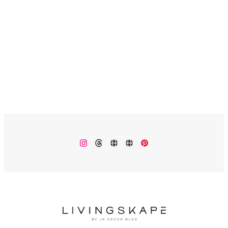
Instagram
Threads
楽
Monokhrome
Pinterest
天
ROOM