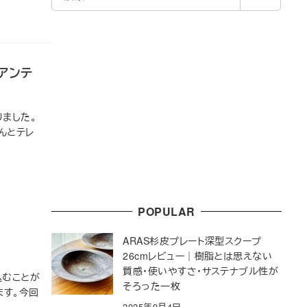
索
アンテ
ました。
んとテレ
POPULAR
ARAS杉皮プレート深型スクープ
26cmレビュー｜樹脂とは思えない
質感・使いやすさ・サステナブル性が
込むことが
そろった一枚
ます。今回
2025年9月4日