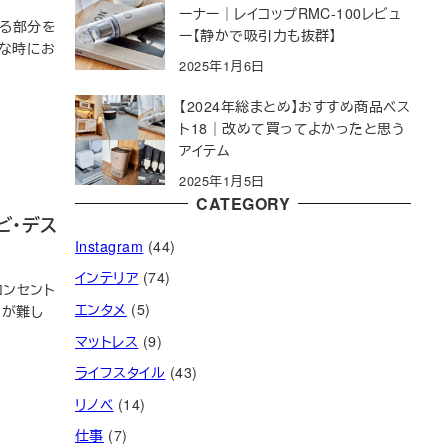
ーナー｜レイコップRMC-100レビュ
なる部分を
ー【静かで吸引力も抜群】
んな時にお
2025年1月6日
【2024年総まとめ】おすすめ商品ベス
ト18｜改めて買ってよかったと思う
アイテム
2025年1月5日
CATEGORY
ビ・デス
Instagram
(44)
インテリア
(74)
ンセント
エンタメ
(5)
のが難し
マットレス
(9)
ライフスタイル
(43)
リノベ
(14)
仕事
(7)