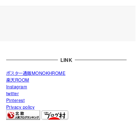
LINK
ポスター通販MONOKHROME
楽天ROOM
Instagram
twitter
Pinterest
Privacy policy