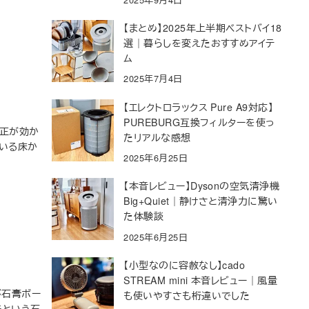
【まとめ】2025年上半期ベストバイ18
選｜暮らしを変えたおすすめアイテ
ム
2025年7月4日
【エレクトロラックス Pure A9対応】
PUREBURG互換フィルターを使っ
修正が効か
たリアルな感想
いる床か
2025年6月25日
【本音レビュー】Dysonの空気清浄機
Big+Quiet｜静けさと清浄力に驚い
た体験談
2025年6月25日
【小型なのに容赦なし】cado
STREAM mini 本音レビュー｜風量
が石膏ボー
も使いやすさも桁違いでした
法という石