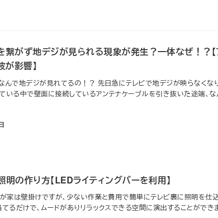
線を繋がず地デジが見られる現象が発生？一体なぜ！？【
波が影響】
なんで地デジが見れてるの！？ 先日急にテレビで地デジが映らなくなり
ている中で壁面に接続しているアンテナケーブルを引き抜いた途端、な
5日
照明の作り方【LEDライティングバーを利用】
我が家は壁掛けですが、少ない作業と費用で簡単にテレビ裏に照明を仕
当てるだけで、ムードがありリラックスできる空間に演出することができ