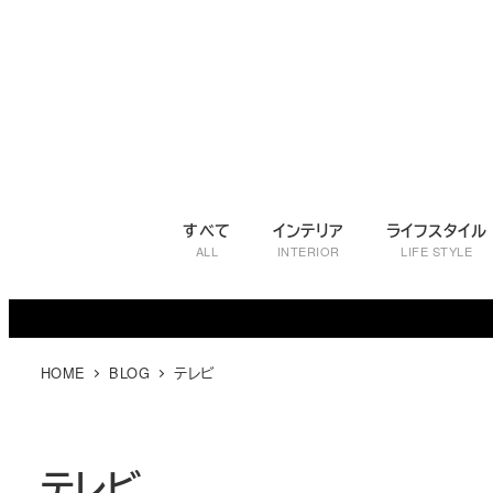
メ
イ
ン
コ
ン
テ
ン
ツ
すべて
インテリア
ライフスタイル
へ
ALL
INTERIOR
LIFE STYLE
移
動
HOME
BLOG
テレビ
テレビ