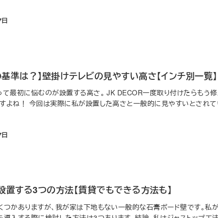
7日
の基準は？】壁掛けテレビの見やすい高さ【インチ別一覧】
て最初に悩むのが設置する高さ。 JK DECOR一度取り付けたらもう
すよね！ 今回は実際に私が設置した高さと一般的に見やすいとされて
7日
設置する3つの方法【賃貸でもできる方法も】
くつかありますが、我が家は下地もない一般的な石膏ボード壁です。私
を導入する際に検討した方法は3つあります。結論、私はジャストップ工