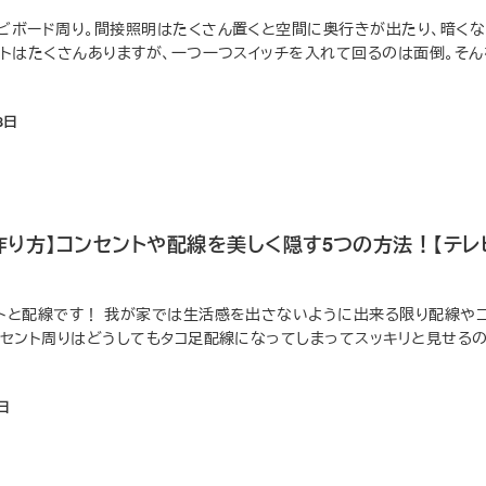
ビボード周り。間接照明はたくさん置くと空間に奥行きが出たり、暗く
ットはたくさんありますが、一つ一つスイッチを入れて回るのは面倒。そ
8日
り方】コンセントや配線を美しく隠す5つの方法！【テレ
トと配線です！ 我が家では生活感を出さないように出来る限り配線やコ
ンセント周りはどうしてもタコ足配線になってしまってスッキリと見せる
0日