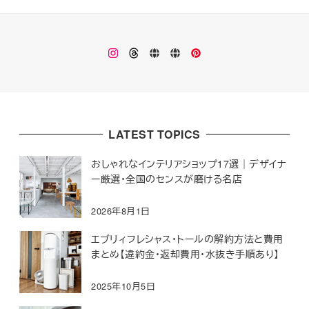
Instagram
Threads
楽
Monokhrome
Pinterest
天
ROOM
LATEST TOPICS
おしゃれなインテリアショップ17選｜デザイナ
ー厳選・全国のセンスが磨ける名店
2026年8月1日
エブリィフレシャス・トールの解約方法と費用
まとめ【違約金・返却費用・水抜き手順あり】
2025年10月5日