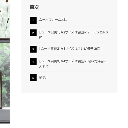
目次
ムーベフレームとは
【ムーベ実例1】A2サイズは書斎のstringシェルフ
に
【ムーベ実例2】A3サイズはテレビ横壁面に
【ムーベ実例3】A4サイズは寝室に破いた洋書を
入れて
最後に