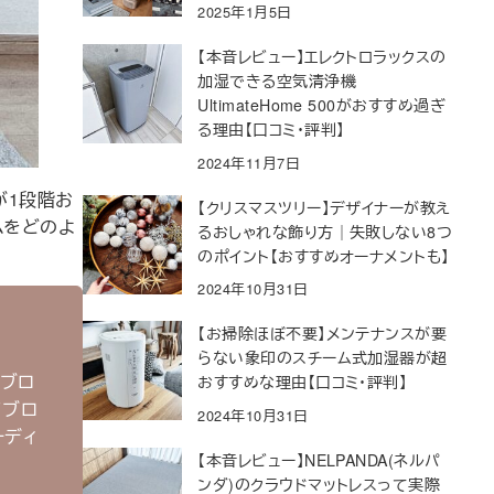
2025年1月5日
【本音レビュー】エレクトロラックスの
加湿できる空気清浄機
UltimateHome 500がおすすめ過ぎ
る理由【口コミ・評判】
2024年11月7日
が1段階お
【クリスマスツリー】デザイナーが教え
ムをどのよ
るおしゃれな飾り方｜失敗しない8つ
のポイント【おすすめオーナメントも】
2024年10月31日
【お掃除ほぼ不要】メンテナンスが要
らない象印のスチーム式加湿器が超
ルブロ
おすすめな理由【口コミ・評判】
てブロ
2024年10月31日
ーディ
【本音レビュー】NELPANDA(ネルパ
ンダ)のクラウドマットレスって実際