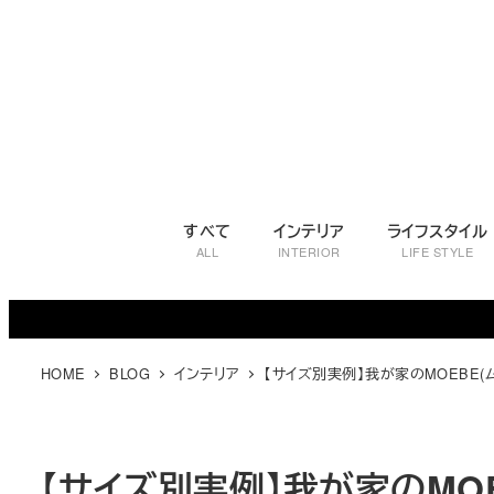
メ
イ
ン
コ
ン
テ
ン
ツ
すべて
インテリア
ライフスタイル
へ
ALL
INTERIOR
LIFE STYLE
移
動
HOME
BLOG
インテリア
【サイズ別実例】我が家のMOEBE(
【サイズ別実例】我が家のMO