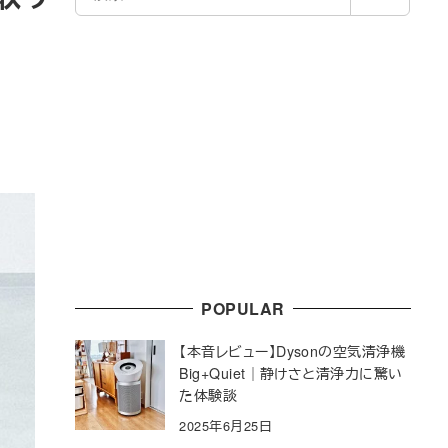
索
POPULAR
【本音レビュー】Dysonの空気清浄機
Big+Quiet｜静けさと清浄力に驚い
た体験談
2025年6月25日