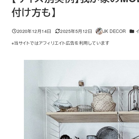
付け方も】
カテ
2020年12月14日
2025年5月12日
JK DECOR
投稿日
更新日
著
者
※当サイトではアフィリエイト広告を利用しています