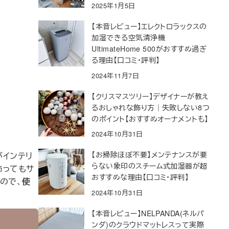
2025年1月5日
【本音レビュー】エレクトロラックスの
加湿できる空気清浄機
UltimateHome 500がおすすめ過ぎ
る理由【口コミ・評判】
2024年11月7日
【クリスマスツリー】デザイナーが教え
るおしゃれな飾り方｜失敗しない8つ
のポイント【おすすめオーナメントも】
2024年10月31日
【お掃除ほぼ不要】メンテナンスが要
がインテリ
らない象印のスチーム式加湿器が超
飾ってもサ
おすすめな理由【口コミ・評判】
ので、
使
2024年10月31日
【本音レビュー】NELPANDA(ネルパ
ンダ)のクラウドマットレスって実際