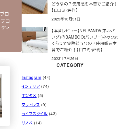
どうなの？使用感を本音でご紹介！
【口コミ・評判】
ルブロ
2023年10月31日
てブロ
ーディ
【本音レビュー】NELPANDA(ネルパ
ンダ)のBAMBOO(バンブー)ネックま
くらって実際どうなの？使用感を本
音でご紹介！【口コミ・評判】
2023年7月26日
CATEGORY
Instagram
(44)
インテリア
(74)
エンタメ
(5)
マットレス
(9)
ライフスタイル
(43)
リノベ
(14)