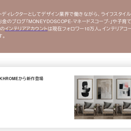
トディレクターとしてデザイン業界で働きながら、ライフスタイ
もお金のブログ｢MONEYDOSCOPE-マネードスコープ-｣や子育
mの
インテリアアカウント
は現在フォロワー10万人。インテリアコ
す。
KHROMEから新作登場