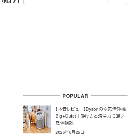
索
POPULAR
【本音レビュー】Dysonの空気清浄機
Big+Quiet｜静けさと清浄力に驚い
た体験談
2025年6月25日