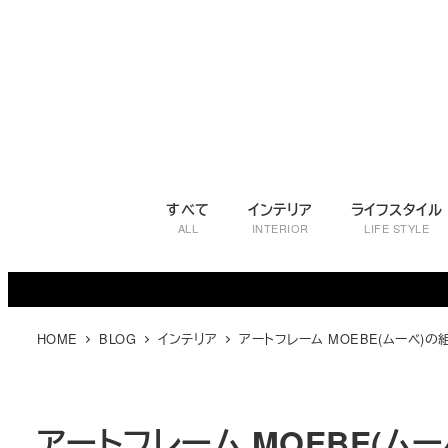
メ
イ
ン
コ
ン
テ
ン
ツ
すべて
インテリア
ライフスタイル
へ
ALL
INTERIOR
LIFE STYLE
移
動
HOME
BLOG
インテリア
アートフレーム MOEBE(ムーベ
アートフレーム MOEBE(