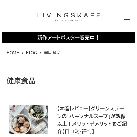
メ
イ
ン
M
E
コ
N
U
ン
新作アートポスター販売中！
テ
ン
HOME
BLOG
健康食品
ツ
へ
移
健康食品
動
【本音レビュー】グリーンスプー
ンの｢パーソナルスープ｣が想像
以上！メリットデメリットをご紹
介【口コミ・評判】