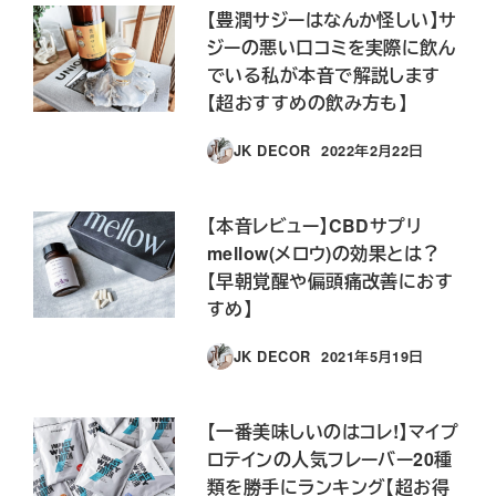
【豊潤サジーはなんか怪しい】サ
ジーの悪い口コミを実際に飲ん
でいる私が本音で解説します
【超おすすめの飲み方も】
JK DECOR
2022年2月22日
投稿日
【本音レビュー】CBDサプリ
mellow(メロウ)の効果とは？
【早朝覚醒や偏頭痛改善におす
すめ】
JK DECOR
2021年5月19日
投稿日
【一番美味しいのはコレ!】マイプ
ロテインの人気フレーバー20種
類を勝手にランキング【超お得