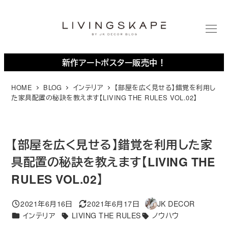
メ
イ
ン
M
E
コ
N
U
ン
新作アートポスター販売中！
テ
ン
HOME
BLOG
インテリア
【部屋を広く見せる】錯覚を利用し
た家具配置の秘訣を教えます【LIVING THE RULES VOL.02】
ツ
へ
移
動
【部屋を広く見せる】錯覚を利用した家
具配置の秘訣を教えます【LIVING THE
RULES VOL.02】
2021年6月16日
2021年6月17日
JK DECOR
投稿日
更新日
著
カテゴリー
インテリア
LIVING THE RULES
ノウハウ
者
タグ