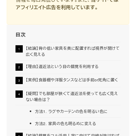
アフィリエイト広告を利用しています。
目次
【結論】背の低い家具を奥に配置すれば視界が開けて
広く見える
【理由】遠近法という目の錯覚を利用する
【実例】食器棚や洋服タンスなどは手前or死角に置く
【疑問】でも部屋が狭くて遠近法を使っても広く見え
ない場合は？
方法1. ラグやカーテンの色を明るい色に
方法2. 家具の色も明るめに変える
【結論】錯覚をフル活用！窓に向けて目線が抜ければ