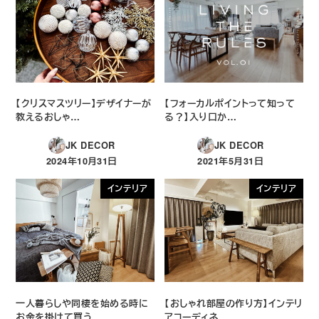
【クリスマスツリー】デザイナーが
【フォーカルポイントって知って
教えるおしゃ…
る？】入り口か…
JK DECOR
JK DECOR
2024年10月31日
2021年5月31日
投稿日
投稿日
インテリア
インテリア
一人暮らしや同棲を始める時に
【おしゃれ部屋の作り方】インテリ
お金を掛けて買う…
アコーディネ…