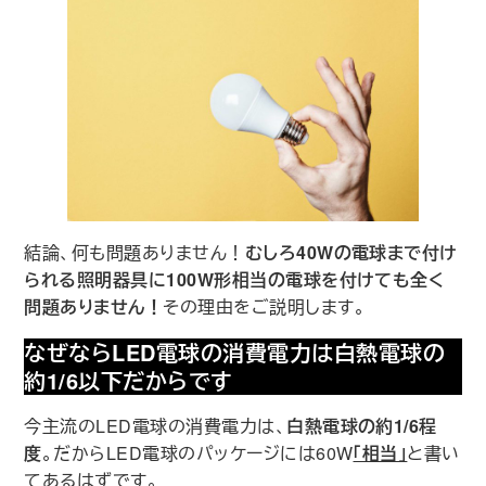
結論、何も問題ありません！
むしろ40Wの電球まで付け
られる照明器具に100W形相当の電球を付けても全く
問題ありません！
その理由をご説明します。
なぜならLED電球の消費電力は
白熱電球の
約1/6以下だから
です
今主流のLED電球の消費電力は、
白熱電球の約1/6程
度
。だからLED電球のパッケージには60W
｢相当｣
と書い
てあるはずです。