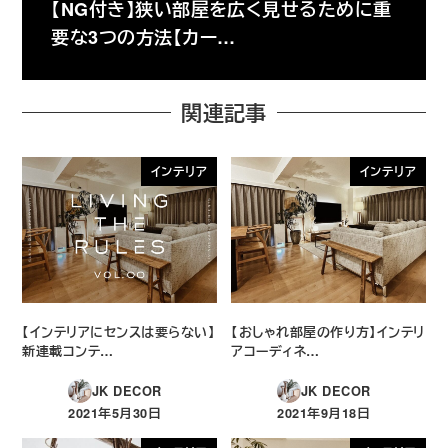
【NG付き】狭い部屋を広く見せるために重
要な3つの方法【カー…
関連記事
インテリア
インテリア
【インテリアにセンスは要らない】
【おしゃれ部屋の作り方】インテリ
新連載コンテ…
アコーディネ…
JK DECOR
JK DECOR
2021年5月30日
2021年9月18日
投稿日
投稿日