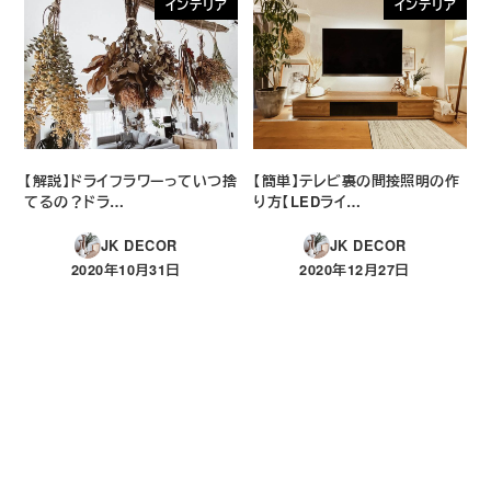
インテリア
インテリア
【解説】ドライフラワーっていつ捨
【簡単】テレビ裏の間接照明の作
てるの？ドラ…
り方【LEDライ…
JK DECOR
JK DECOR
2020年10月31日
2020年12月27日
投稿日
投稿日
LIVINGSKAPE SELECT
絶対に後悔させない！私が実際に購入して使い続