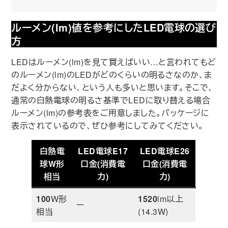
ルーメン(lm)値を参考にしたLED電球の選び
方
LEDはルーメン(lm)を見て買えばいい…と言われてもど
のルーメン(lm)のLEDがどのくらいの明るさなのか、ま
だよく分からない、という人も多いと思います。そこで、
通常の白熱電球の明るさ基準でLEDに取り替える場合
ルーメン(lm)の参考表をご用意しました。パッケージに
表示されているので、ぜひ参考にしてみてください。
白熱電
LED電球
E17
LED電球
E26
球W形
口金
(消費電
口金
(消費電
相当
力)
力)
100
W形
1520
lm以上
ー
相当
(14.3W)