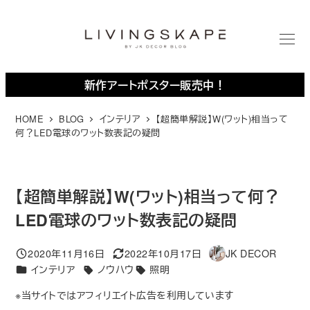
メ
イ
ン
M
E
コ
N
U
ン
新作アートポスター販売中！
テ
ン
HOME
BLOG
インテリア
【超簡単解説】W(ワット)相当って
何？LED電球のワット数表記の疑問
ツ
へ
移
動
【超簡単解説】W(ワット)相当って何？
LED電球のワット数表記の疑問
2020年11月16日
2022年10月17日
JK DECOR
投稿日
更新日
著
カテゴリー
インテリア
ノウハウ
照明
者
タグ
※当サイトではアフィリエイト広告を利用しています