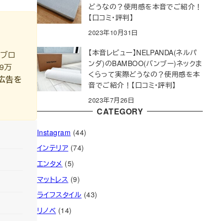
どうなの？使用感を本音でご紹介！
【口コミ・評判】
2023年10月31日
【本音レビュー】NELPANDA(ネルパ
ルブロ
ンダ)のBAMBOO(バンブー)ネックま
9万
くらって実際どうなの？使用感を本
広告を
音でご紹介！【口コミ・評判】
2023年7月26日
CATEGORY
Instagram
(44)
インテリア
(74)
エンタメ
(5)
マットレス
(9)
ライフスタイル
(43)
リノベ
(14)