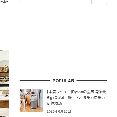
索
POPULAR
【本音レビュー】Dysonの空気清浄機
Big+Quiet｜静けさと清浄力に驚い
た体験談
2025年6月25日