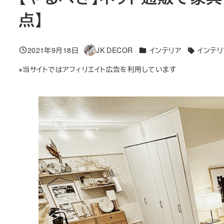
点】
カテゴリー
2021年9月18日
JK DECOR
インテリア
インテリ
投稿日
著
タグ
者
※当サイトではアフィリエイト広告を利用しています