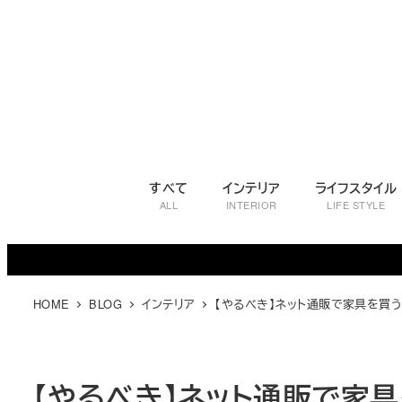
メ
イ
ン
コ
ン
テ
ン
ツ
すべて
インテリア
ライフスタイル
へ
ALL
INTERIOR
LIFE STYLE
移
動
HOME
BLOG
インテリア
【やるべき】ネット通販で家具を買う
【やるべき】ネット通販で家