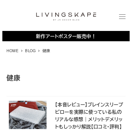
メ
イ
ン
M
E
コ
N
U
ン
新作アートポスター販売中！
テ
ン
HOME
BLOG
健康
ツ
へ
移
健康
動
【本音レビュー】ブレインスリープ
ピローを実際に使っている私の
リアルな感想｜メリットデメリッ
トもしっかり解説【口コミ・評判】