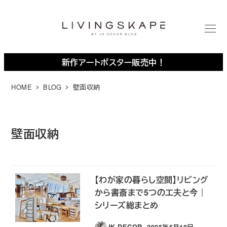
メ
イ
ン
M
E
コ
N
U
ン
新作アートポスター販売中！
テ
ン
HOME
BLOG
壁面収納
ツ
へ
移
壁面収納
動
【わが家の暮らし空間】リビング
から書斎まで5つの工夫と今｜
シリーズ総まとめ
JK DECOR
2025年5月18日