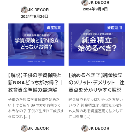
JK DECOR
2024年9月9日
JK DECOR
投稿日
2024年9月26日
投稿日
資産運用
資産運用
【解説】子供の学資保険と
【始めるべき？】純金積立
新NISAどっちがお得？｜
のメリット・デメリット｜注
教育資金準備の最適解
意点を分かりやすく解説
子供のために学資保険を始めた
純金積立もやっぱりやった方がい
い！けど新NISAの方が有利って
いの？ 純金積立は、投資初心者に
本当なの？ 子供が生まれて成長す
も人気のある資産運用方法として
るにつれ […]
注目を集 […]
JK DECOR
JK DECOR