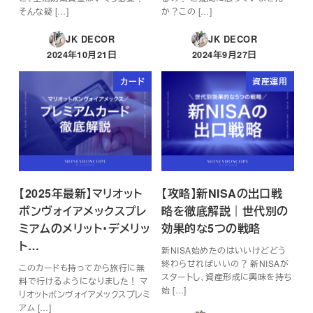
そんな疑 […]
か？この […]
JK DECOR
JK DECOR
2024年10月21日
2024年9月27日
投稿日
投稿日
カード
資産運用
【2025年最新】マリオット
【攻略】新NISAの出口戦
ボンヴォイアメックスプレ
略を徹底解説｜世代別の
ミアムのメリット・デメリッ
効果的な5つの戦略
ト…
新NISA始めたのはいいけどどう
終わらせればいいの？ 新NISAが
このカードも持ってから旅行に無
スタートし、資産形成に興味を持ち
料で行けるようになりました！ マ
始 […]
リオットボンヴォイアメックスプレミ
アム […]