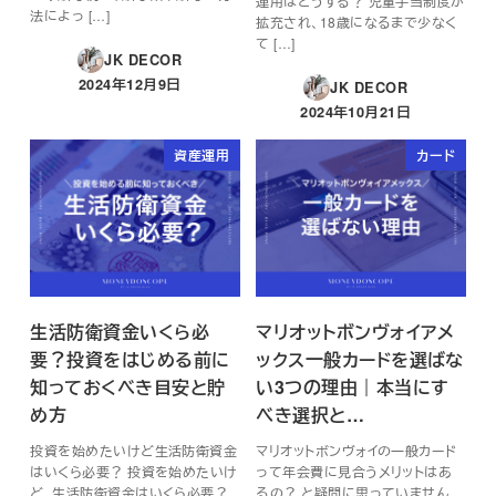
運用はどうする？ 児童手当制度が
法によっ […]
拡充され、18歳になるまで少なく
て […]
JK DECOR
2024年12月9日
JK DECOR
投稿日
2024年10月21日
投稿日
資産運用
カード
生活防衛資金いくら必
マリオットボンヴォイアメ
要？投資をはじめる前に
ックス一般カードを選ばな
知っておくべき目安と貯
い3つの理由｜本当にす
め方
べき選択と…
投資を始めたいけど生活防衛資金
マリオットボンヴォイの一般カード
はいくら必要？ 投資を始めたいけ
って年会費に見合うメリットはあ
ど、生活防衛資金はいくら必要？
るの？ と疑問に思っていません