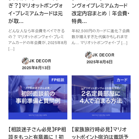
ぎ？】マリオットボンヴォ
ンヴォイプレミアムカード
イ・プレミアムカードは元
改定内容まとめ｜年会費・
が取…
特典…
どんな人なら年会費をペイできる
年82,500円のカードに進化？会員
の？ マリオットボンヴォイ・プレミ
数が増えすぎた代償かもしれませ
アムカードの年会費が、2025年8月
ん… マリオットボンヴォイ・プ […]
[…]
JK DECOR
JK DECOR
2025年8月6日
投稿日
2025年8月13日
投稿日
FP相談
カード
【相談迷子さん必見】FP相
【家族旅行時必見】マリオ
談をもっと有意義に！初
ットポイント宿泊は電話予