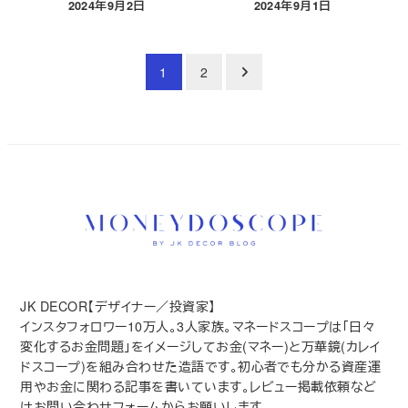
2024年9月2日
2024年9月1日
投稿日
投稿日
投
1
2
稿
の
ペ
ー
ジ
送
り
JK DECOR【デザイナー／投資家】
インスタフォロワー10万人。3人家族。マネードスコープは｢日々
変化するお金問題｣をイメージしてお金(マネー)と万華鏡(カレイ
ドスコープ)を組み合わせた造語です。初心者でも分かる資産運
用やお金に関わる記事を書いています。レビュー掲載依頼など
はお問い合わせフォームからお願いします。