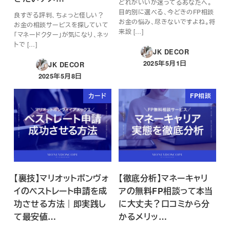
どれがいいか迷ってるあなたへ。
目的別に選べる、今どきのFP相談
良すぎる評判、ちょっと怪しい？
お金の悩み、尽きないですよね。将
お金の相談サービスを探していて
来設 […]
「マネードクター」が気になり、ネッ
トで […]
JK DECOR
2025年5月1日
JK DECOR
投稿日
2025年5月8日
投稿日
カード
FP相談
【裏技】マリオットボンヴォ
【徹底分析】マネーキャリ
イのベストレート申請を成
アの無料FP相談って本当
功させる方法｜即実践し
に大丈夫？口コミから分
て最安値…
かるメリッ…