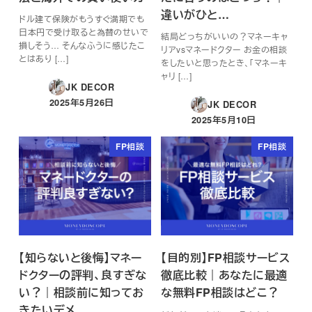
違いがひと…
ドル建て保険がもうすぐ満期でも
日本円で受け取ると為替のせいで
結局どっちがいいの？マネーキャ
損しそう… そんなふうに感じたこ
リアvsマネードクター お金の相談
とはあり […]
をしたいと思ったとき、「マネーキ
ャリ […]
JK DECOR
2025年5月26日
JK DECOR
投稿日
2025年5月10日
投稿日
FP相談
FP相談
【知らないと後悔】マネー
【目的別】FP相談サービス
ドクターの評判、良すぎな
徹底比較｜あなたに最適
い？｜相談前に知ってお
な無料FP相談はどこ？
きたいデメ…