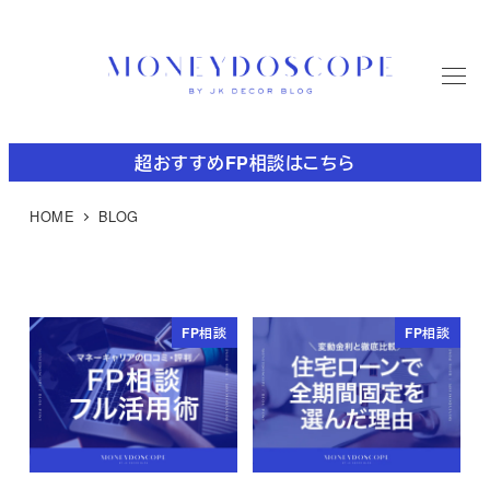
メ
イ
ン
M
コ
E
N
U
ン
テ
超おすすめFP相談はこちら
ン
ツ
HOME
BLOG
へ
移
動
FP相談
FP相談