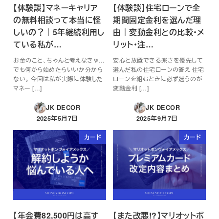
【体験談】マネーキャリア
【体験談】住宅ローンで全
の無料相談って本当に怪
期間固定金利を選んだ理
しいの？｜5年継続利用し
由｜変動金利との比較・メ
ている私が…
リット・注…
お金のこと、ちゃんと考えなきゃ…
安心と放置できる楽さを優先して
でも何から始めたらいいか分から
選んだ私の住宅ローンの答え 住宅
ない。 今回は私が実際に体験した
ローンを組むときに必ず迷うのが
マネー […]
変動金利 […]
JK DECOR
JK DECOR
2025年5月7日
2025年9月7日
投稿日
投稿日
カード
カード
【年会費82,500円は高す
【また改悪!?】マリオットボ