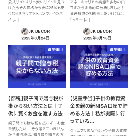
公式サイトよりも安いサイトを見つ
マネーキャリアの実態を多数の口
けたらその価格から更に25％も安
コミから多角的に分析しました！
くなる⁈ マリオットボンヴォイのベ
資産形成の相談をしたいけれど、
ス […]
「マネー […]
JK DECOR
JK DECOR
2025年3月24日
2025年3月16日
投稿日
投稿日
資産運用
資産運用
【節税】親子間で贈与税が
【児童手当】子供の教育資
掛からない方法とは｜子
金を親の新NISA口座で貯
供に賢くお金を渡す方法
める方法｜私が実際に行
っている…
親子間でも贈与税を払わずにお金
を渡したい… そう考えていません
ジュニアNISAがない今子供の資産
か？贈与税は、贈与額や贈与の方