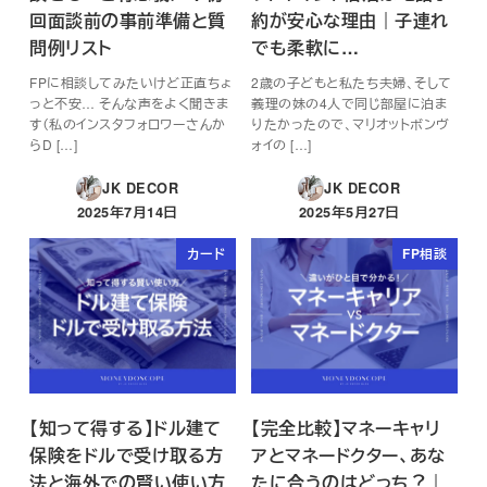
回面談前の事前準備と質
約が安心な理由｜子連れ
問例リスト
でも柔軟に…
FPに相談してみたいけど正直ちょ
2歳の子どもと私たち夫婦、そして
っと不安… そんな声をよく聞きま
義理の妹の4人で同じ部屋に泊ま
す（私のインスタフォロワーさんか
りたかったので、マリオットボンヴ
らD […]
ォイの […]
JK DECOR
JK DECOR
2025年7月14日
2025年5月27日
投稿日
投稿日
カード
FP相談
【知って得する】ドル建て
【完全比較】マネーキャリ
保険をドルで受け取る方
アとマネードクター、あな
法と海外での賢い使い方
たに合うのはどっち？｜