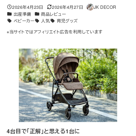
2026年4月23日
2026年4月27日
JK DECOR
投稿日
更新日
著
カテゴリー
カテゴリー
出産準備
商品レビュー
者
ベビーカー
人気
育児グッズ
タグ
※当サイトではアフィリエイト広告を利用しています
4台目で｢正解
｣と
思える1台に