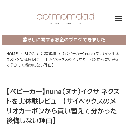
メ
イ
ン
M
コ
E
N
U
ン
暮らしに関するお金のブログできました
テ
ン
HOME
BLOG
出産準備
【ベビーカー】nuna（ヌナ）イクサ ネ
ツ
クストを実体験レビュー【サイベックスのメリオカーボンから買い替え
へ
て分かった後悔しない理由】
移
動
【ベビーカー】nuna（ヌナ）イクサ ネクス
トを実体験レビュー【サイベックスのメ
リオカーボンから買い替えて分かった
後悔しない理由】