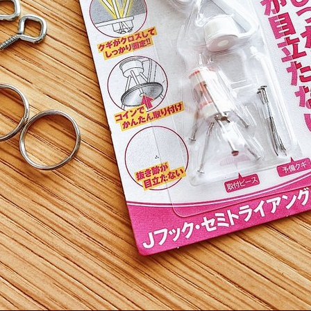
メ
イ
ン
コ
ン
テ
ン
ツ
へ
移
動