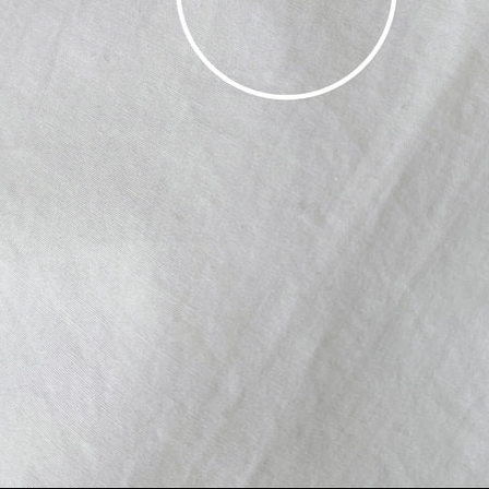
メ
イ
ン
コ
ン
テ
ン
ツ
へ
移
動