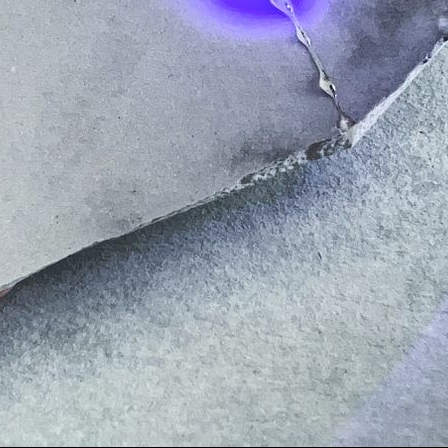
メ
イ
ン
コ
ン
テ
ン
ツ
へ
移
動