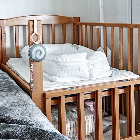
メ
イ
ン
コ
ン
テ
ン
ツ
へ
移
動