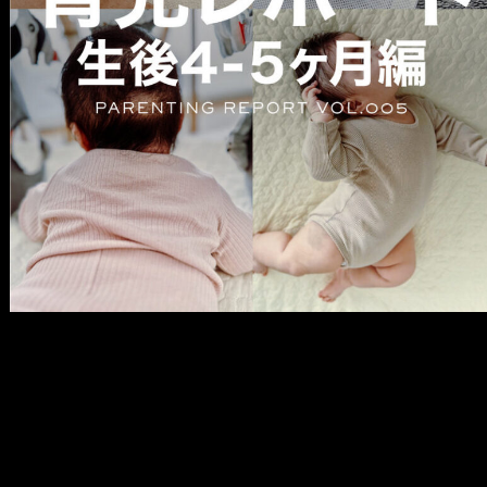
メ
イ
ン
コ
ン
テ
ン
ツ
へ
移
動